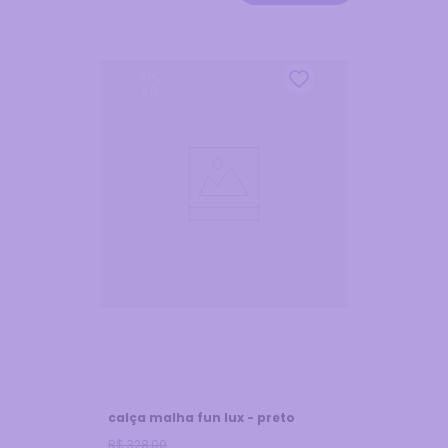
61
%
off
calça malha fun lux - preto
R$
328
,
00