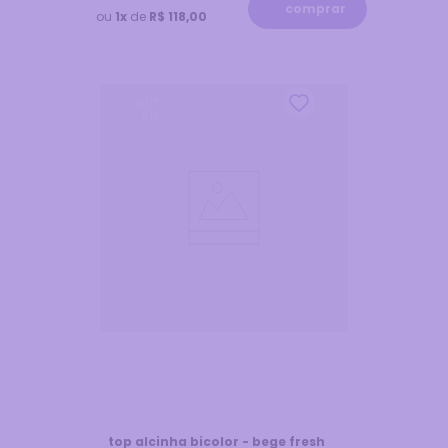
comprar
ou
1x
de
R$ 118,00
60
%
off
top alcinha bicolor - bege fresh