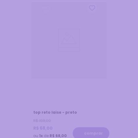
66
%
off
top reto laise - preto
R$
198
,
00
R$
68
,
00
comprar
ou
1x
de
R$ 68,00