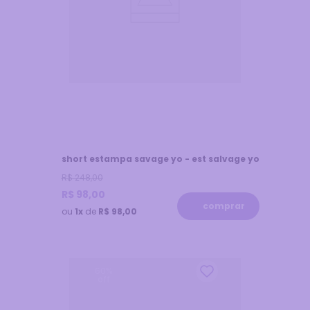
short estampa savage yo - est salvage yo
R$
248
,
00
R$
98
,
00
comprar
ou
1x
de
R$ 98,00
60
%
off