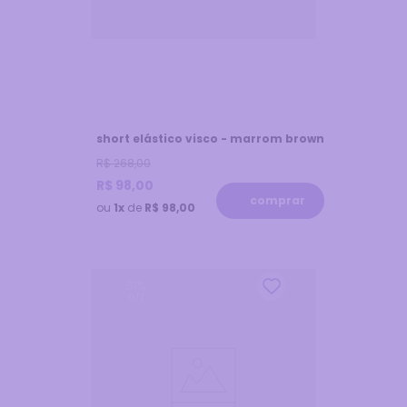
short elástico visco - marrom brown
R$
268
,
00
R$
98
,
00
comprar
ou
1x
de
R$ 98,00
61
%
off