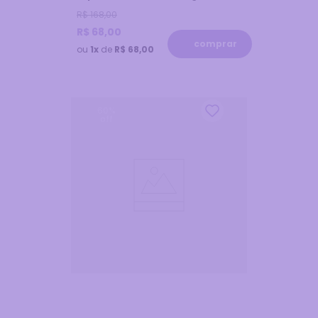
R$
168
,
00
R$
68
,
00
comprar
ou
1x
de
R$ 68,00
60
%
off