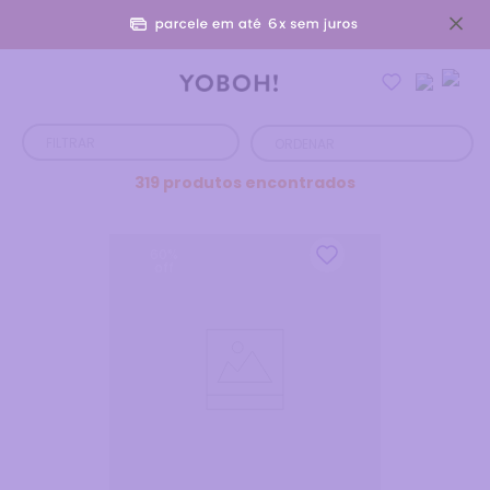
FILTRAR
319
produtos
60
%
off