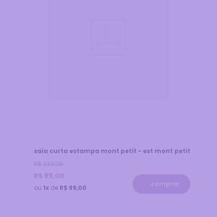
saia curta estampa mont petit - est mont petit
R$
248
,
00
R$
99
,
00
comprar
ou
1x
de
R$ 99,00