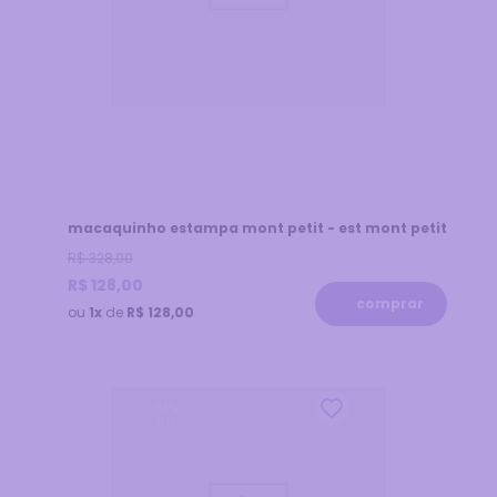
macaquinho estampa mont petit - est mont petit
R$
328
,
00
R$
128
,
00
comprar
ou
1x
de
R$ 128,00
61
%
off