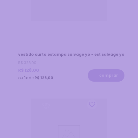
vestido curto estampa salvage yo - est salvage yo
R$
328
,
00
R$
128
,
00
comprar
ou
1x
de
R$ 128,00
60
%
off