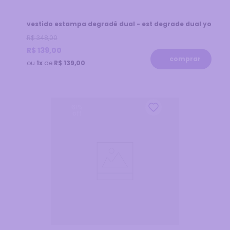
vestido estampa degradê dual - est degrade dual yo
R$
348
,
00
R$
139
,
00
comprar
ou
1x
de
R$ 139,00
61
%
off