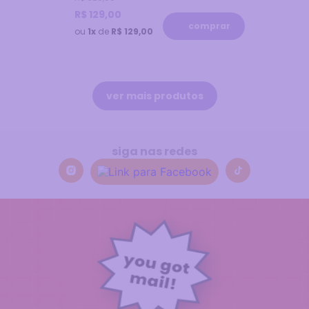
R$
129
,
00
comprar
ou
1x
de
R$ 129,00
siga nas redes