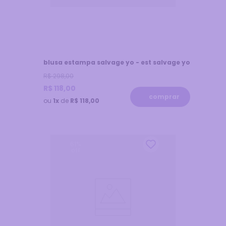
blusa estampa salvage yo - est salvage yo
R$
298
,
00
R$
118
,
00
comprar
ou
1x
de
R$ 118,00
61
%
off