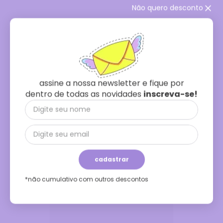
Não quero desconto
calça estampa degrade dual yo - est degrade dual yo
R$
428
,
00
R$
169
,
00
assine a nossa newsletter e fique por
comprar
ou
1x
de
R$ 169,00
dentro de todas as novidades
inscreva-se!
63
%
off
cadastrar
*não cumulativo com outros descontos