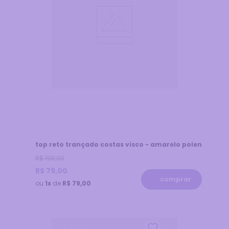
top reto trançado costas visco - amarelo polen
R$
198
,
00
R$
79
,
00
comprar
ou
1x
de
R$ 79,00
60
%