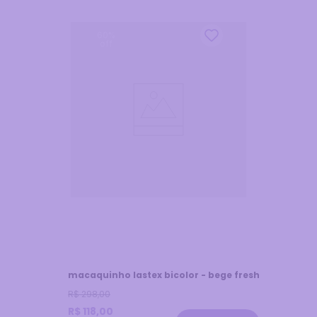
60
%
off
macaquinho lastex bicolor - bege fresh
R$
298
,
00
R$
118
,
00