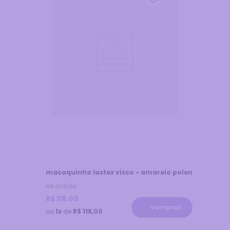
off
macaquinho lastex visco - amarelo polen
R$
298
,
00
R$
118
,
00
comprar
ou
1x
de
R$ 118,00