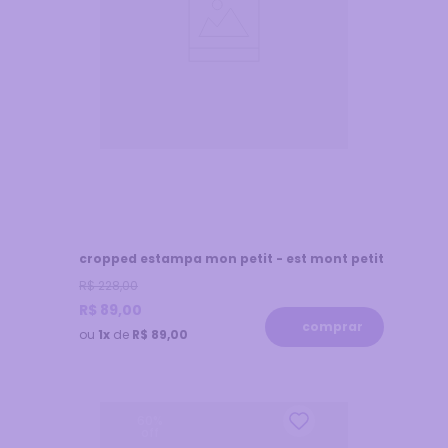
cropped estampa mon petit - est mont petit
R$
228
,
00
R$
89
,
00
comprar
ou
1x
de
R$ 89,00
60
%
off