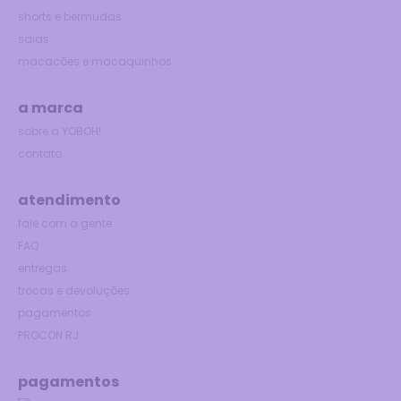
shorts e bermudas
saias
macacões e macaquinhos
a marca
sobre a YOBOH!
contato
atendimento
fale com a gente
FAQ
entregas
trocas e devoluções
pagamentos
PROCON RJ
pagamentos