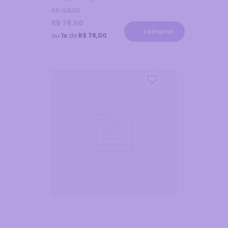
R$
198
,
00
R$
78
,
00
comprar
ou
1x
de
R$ 78,00
60
%
off