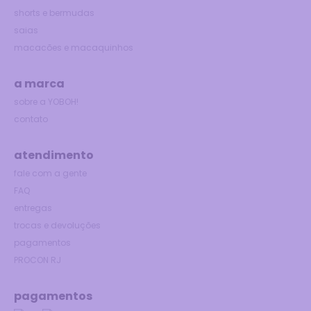
shorts e bermudas
saias
macacões e macaquinhos
a marca
sobre a YOBOH!
contato
atendimento
fale com a gente
FAQ
entregas
trocas e devoluções
pagamentos
PROCON RJ
pagamentos