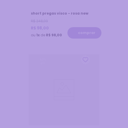
short pregas visco - rosa new
R$
248
,
00
R$
98
,
00
comprar
ou
1x
de
R$ 98,00
61
%
off