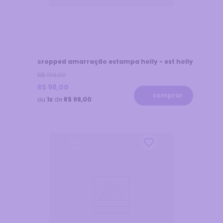
cropped amarração estampa holly - est holly
R$
198
,
00
R$
98
,
00
comprar
ou
1x
de
R$ 98,00
51
%
off