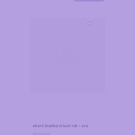
61
%
off
short malha tricot rib - cru
R$
228
,
00