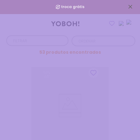
FILTRAR
53
produtos
51
%
off