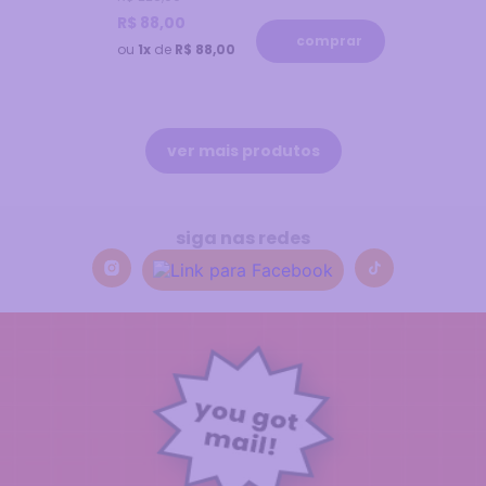
R$
88
,
00
comprar
ou
1x
de
R$ 88,00
siga nas redes