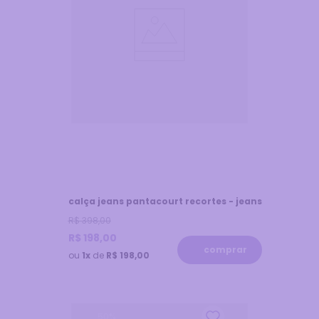
calça jeans pantacourt recortes - jeans
R$
398
,
00
R$
198
,
00
comprar
ou
1x
de
R$ 198,00
50
%