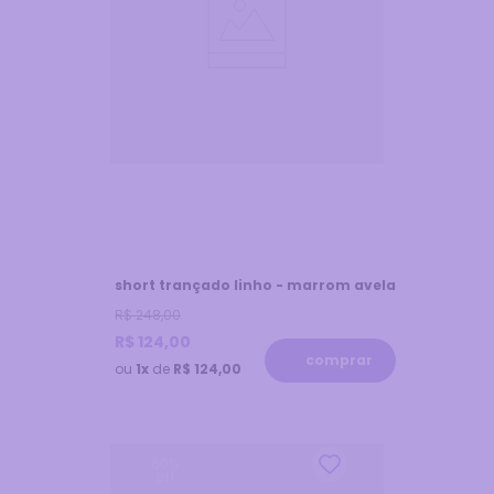
short trançado linho - marrom avela
R$
248
,
00
R$
124
,
00
comprar
ou
1x
de
R$ 124,00
60
%
off