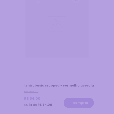
off
tshirt basic cropped - vermelho acerola
R$
128
,
00
R$
64
,
00
comprar
ou
1x
de
R$ 64,00