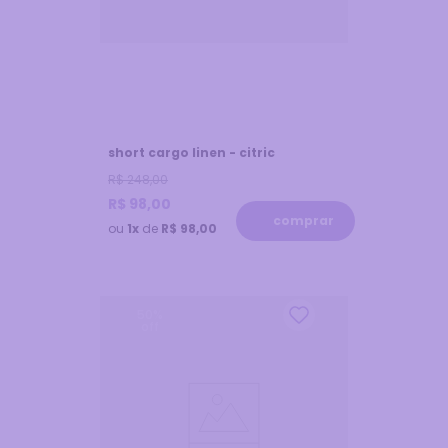
short cargo linen - citric
R$
248
,
00
R$
98
,
00
comprar
ou
1x
de
R$ 98,00
50
%
off