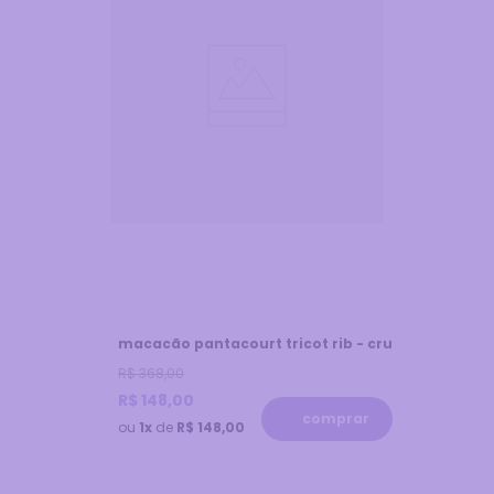
macacão pantacourt tricot rib - cru
R$
368
,
00
R$
148
,
00
comprar
ou
1x
de
R$ 148,00