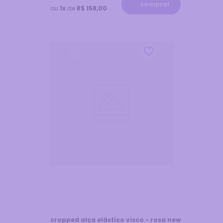
comprar
ou
1x
de
R$ 158,00
61
%
off
cropped alça elástico visco - rosa new