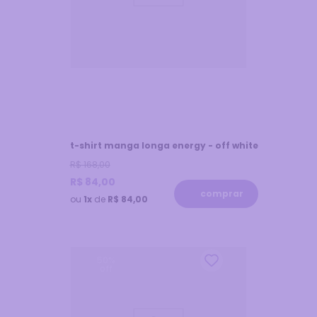
t-shirt manga longa energy - off white
R$
168
,
00
R$
84
,
00
comprar
ou
1x
de
R$ 84,00
50
%
off