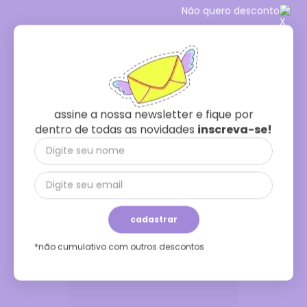
Não quero desconto
cropped elástico linen - laranja citric
R$
198
,
00
R$
78
,
00
assine a nossa newsletter e fique por
comprar
ou
1x
de
R$ 78,00
dentro de todas as novidades
inscreva-se!
60
%
off
cadastrar
*não cumulativo com outros descontos