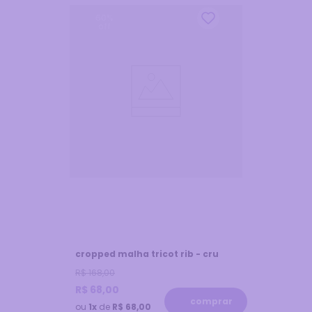
60
%
off
cropped malha tricot rib - cru
R$
168
,
00
R$
68
,
00
comprar
ou
1x
de
R$ 68,00