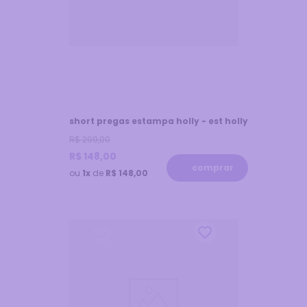
short pregas estampa holly - est holly
R$
299
,
00
R$
148
,
00
comprar
ou
1x
de
R$ 148,00
52
%
off