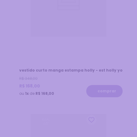
vestido curto manga estampa holly - est holly yo
R$
348
,
00
R$
168
,
00
comprar
ou
1x
de
R$ 168,00
50
%
off