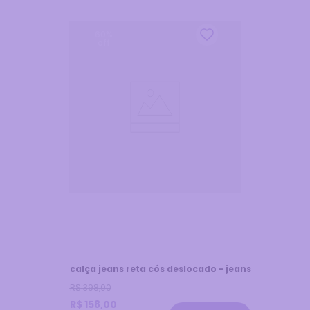
60
%
off
calça jeans reta cós deslocado - jeans
R$
398
,
00
R$
158
,
00